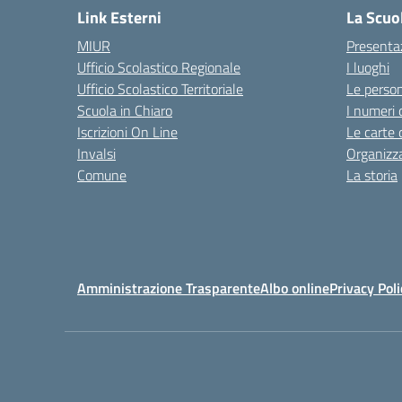
Link Esterni
La Scuo
MIUR
Presenta
Ufficio Scolastico Regionale
I luoghi
Ufficio Scolastico Territoriale
Le perso
Scuola in Chiaro
I numeri 
Iscrizioni On Line
Le carte 
Invalsi
Organizz
Comune
La storia
Amministrazione Trasparente
Albo online
Privacy Poli