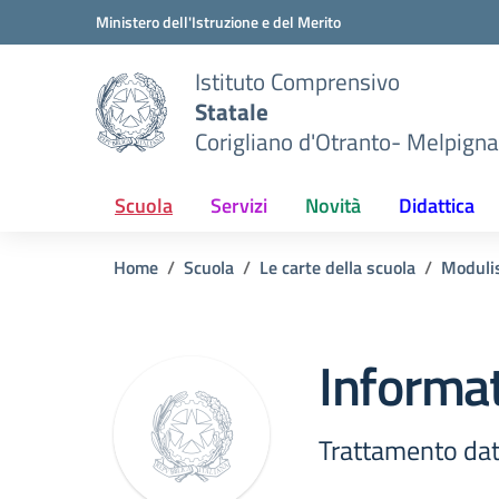
Vai ai contenuti
Vai al menu di navigazione
Vai al footer
Ministero dell'Istruzione e del Merito
Istituto Comprensivo
Statale
Corigliano d'Otranto- Melpigna
Scuola
Servizi
Novità
Didattica
Home
Scuola
Le carte della scuola
Modulis
Informat
Trattamento dat