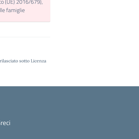
nto (UE) 2016/679),
lle famiglie
rilasciato sotto Licenza
reci