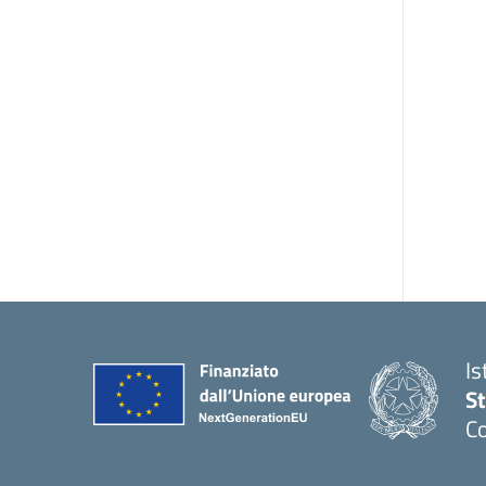
Is
S
Co