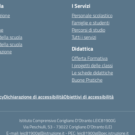
la
I Servizi
zione
Personale scolastico
Famiglie e studenti
ne
Percorsi di studio
della scuola
Tutti i servizi
della scuola
Didattica
azione
Offerta Formativa
I progetti delle classi
Le schede didattiche
Buone Pratiche
cy
Dichiarazione di accessibilità
Obiettivi di accessibilità
Istituto Comprensivo Corigliano D'Otranto LEIC81900G
Via Peschiulli, 53 - 73022 Corigliano D'Otranto (LE)
E-mail: leic81900g@istruzione.it - PEC: leic81900g@pec.istruzione.it