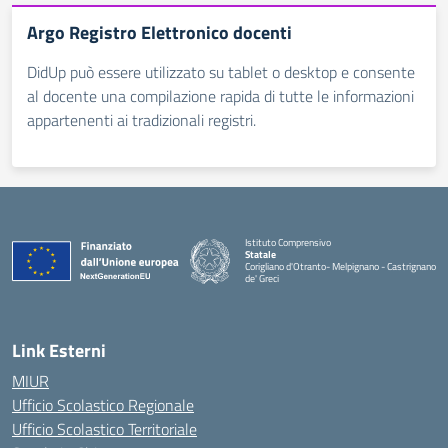
Argo Registro Elettronico docenti
DidUp può essere utilizzato su tablet o desktop e consente
al docente una compilazione rapida di tutte le informazioni
appartenenti ai tradizionali registri.
Istituto Comprensivo
Statale
Corigliano d'Otranto- Melpignano - Castrignano
de' Greci
Link Esterni
MIUR
Ufficio Scolastico Regionale
Ufficio Scolastico Territoriale