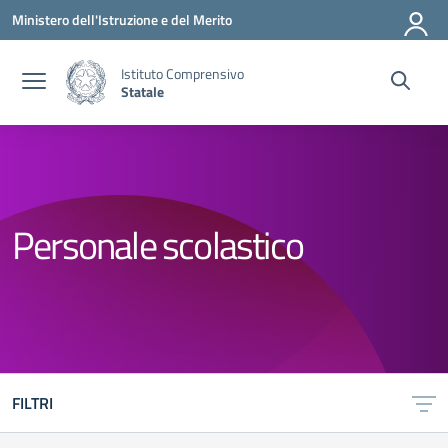
Vai ai contenuti
Vai al menu di navigazione
Vai al footer
Ministero dell'Istruzione e del Merito
Istituto Comprensivo
Statale
Personale scolastico
FILTRI