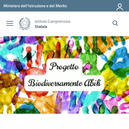
Vai ai contenuti
Vai al menu di navigazione
Vai al footer
Ministero dell'Istruzione e del Merito
Istituto Comprensivo
Statale