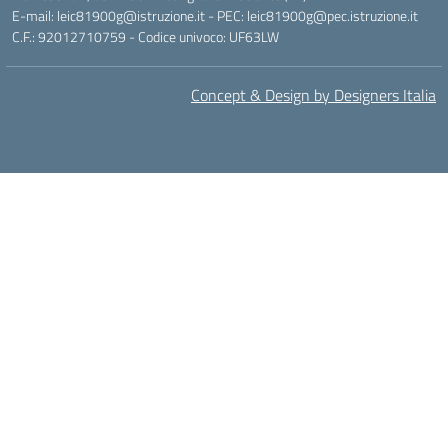
E-mail: leic81900g@istruzione.it - PEC: leic81900g@pec.istruzione.it
C.F.: 92012710759 - Codice univoco: UF63LW
Concept & Design by Designers Italia